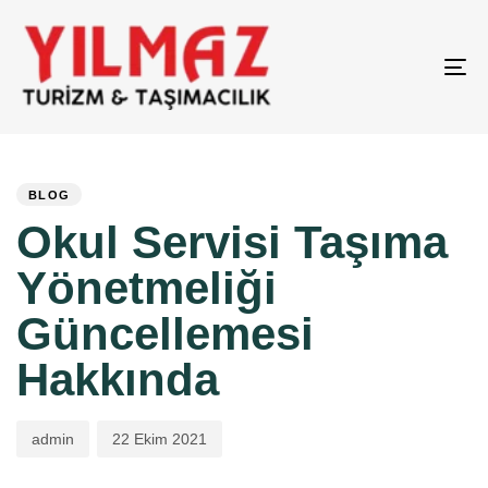
To
nav
Author
Published
PUBLISHED
on:
IN:
BLOG
Okul Servisi Taşıma
Yönetmeliği
Güncellemesi
Hakkında
admin
22 Ekim 2021