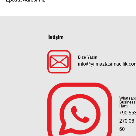
İletişim
Bize Yazın
info@yilmaztasimacilik.co
Whatsap
Business
Hattı
+90 55
270 06
60