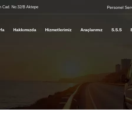
n Cad. No:32/B Aktepe
Personel Servi
fa
Hakkımızda
Hizmetlerimiz
Araçlarımız
S.S.S
home - contact
contact us
Bize Yazın