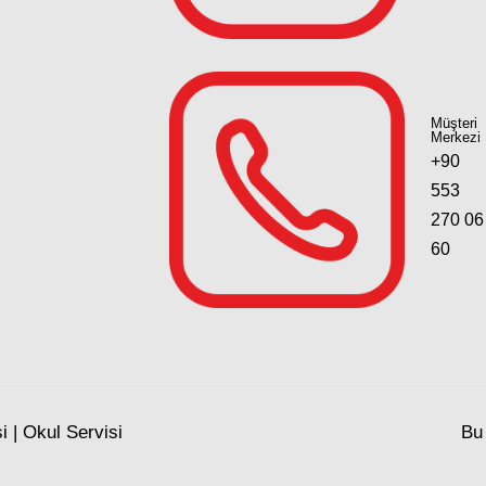
Müşteri
Merkezi
+90
553
270 06
60
 | Okul Servisi
Bu