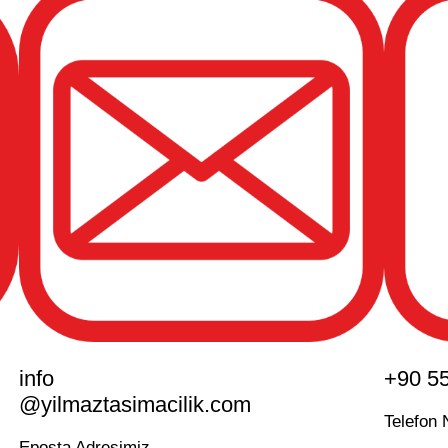
info
+90 55
@yilmaztasimacilik.com
Telefon
Eposta Adresimiz