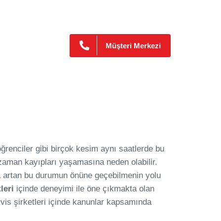
si Teklif Alın
Personel Servis Hizmet Yönetmeliği
Müşteri Merkezi
Blog
İletişim
 öğrenciler gibi birçok kesim aynı saatlerde bu
 zaman kayıpları yaşamasına neden olabilir.
da artan bu durumun önüne geçebilmenin yolu
leri
içinde deneyimi ile öne çıkmakta olan
vis şirketleri içinde kanunlar kapsamında