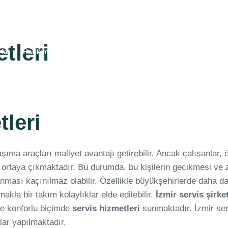
n Cad. No:32/B Aktepe
Personel Servi
tleri
fa
Hakkımızda
Hizmetlerimiz
Araçlarımız
S.S.S
tleri
aşıma araçları maliyet avantajı getirebilir. Ancak çalışanlar,
k ortaya çıkmaktadır. Bu durumda, bu kişilerin gecikmesi ve
nması kaçınılmaz olabilir. Özellikle büyükşehirlerde daha 
kla bir takım kolaylıklar elde edilebilir.
İzmir servis şirket
 ve konforlu biçimde
servis hizmetleri
sunmaktadır. İzmir ser
ar yapılmaktadır.