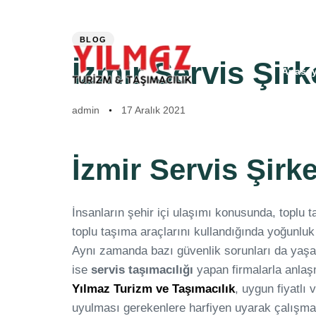
Author
Published
PUBLISHED
info@yilmaztasimacilik.com
Süleyman Ergi
on:
IN:
BLOG
İzmir Servis Şirke
Anasay
admin
17 Aralık 2021
İzmir Servis Şirke
İnsanların şehir içi ulaşımı konusunda, toplu t
toplu taşıma araçlarını kullandığında yoğunlu
Aynı zamanda bazı güvenlik sorunları da yaşa
ise
servis taşımacılığı
yapan firmalarla anlaşma
Yılmaz Turizm ve Taşımacılık
, uygun fiyatlı
uyulması gerekenlere harfiyen uyarak çalışmal