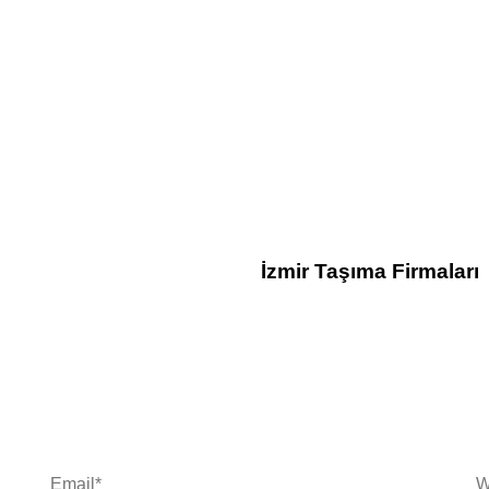
5 yıl ago
Blog
İzmir Taşıma Firmaları