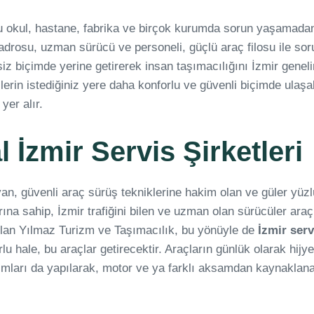
u okul, hastane, fabrika ve birçok kurumda sorun yaşamadan
drosu, uzman sürücü ve personeli, güçlü araç filosu ile soru
iz biçimde yerine getirerek insan taşımacılığını İzmir genelin
erin istediğiniz yere daha konforlu ve güvenli biçimde ulaşa
yer alır.
İzmir Servis Şirketleri
yan, güvenli araç sürüş tekniklerine hakim olan ve güler yüz
rına sahip, İzmir trafiğini bilen ve uzman olan sürücüler ara
olan Yılmaz Turizm ve Taşımacılık, bu yönüyle de
İzmir serv
lu hale, bu araçlar getirecektir. Araçların günlük olarak hijy
kımları da yapılarak, motor ve ya farklı aksamdan kaynaklana